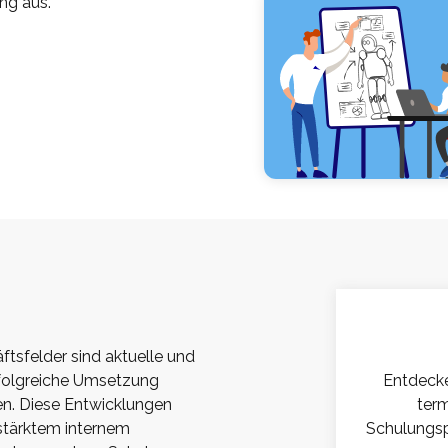
ng aus.
ftsfelder sind aktuelle und
folgreiche Umsetzung
Entdecke
en. Diese Entwicklungen
term
rstärktem internem
Schulungsp